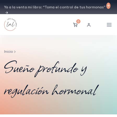
Ya a la venta mi libro: “Toma el control de tus hormonas”
0
Inicio
Sueño profundo y
regulación hormonal