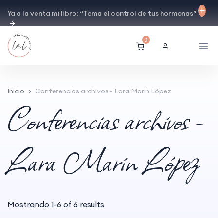
Ya a la venta mi libro: “Toma el control de tus hormonas”
0
Inicio
Conferencias archivos - Lara Marín López
Conferencias archivos -
Lara Marín López
Mostrando
1
-
6
of
6
results