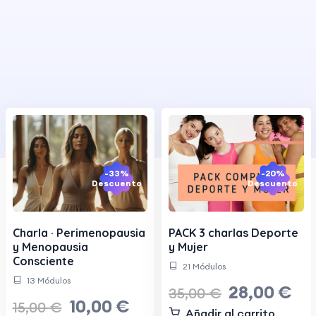
-33%
-20%
Descuento
Descuento
Charla · Perimenopausia
PACK 3 charlas Deporte
y Menopausia
y Mujer
Consciente
21 Módulos
13 Módulos
28,00
€
35,00
€
10,00
€
15,00
€
Añadir al carrito