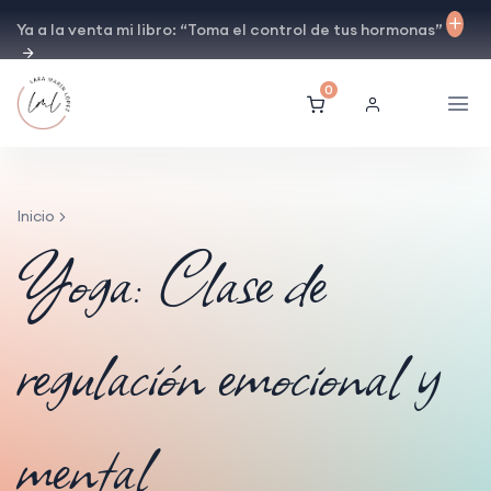
Ya a la venta mi libro: “Toma el control de tus hormonas”
0
Inicio
Yoga: Clase de
regulación emocional y
mental