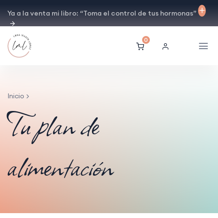
Ya a la venta mi libro: “Toma el control de tus hormonas”
0
Inicio
Tu plan de
alimentación