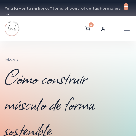
Ya a la venta mi libro: “Toma el control de tus hormonas”
0
Inicio
Cómo construir
músculo de forma
sostenible