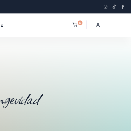
0
to
ngevidad