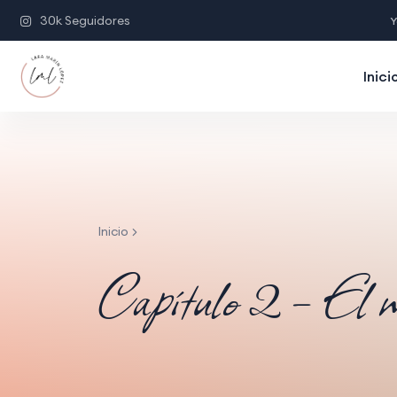
30k Seguidores
Y
Inici
Inicio
Capítulo 2 – El mú