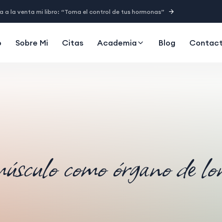
a a la venta mi libro: “Toma el control de tus hormonas”
o
Sobre Mi
Citas
Academia
Blog
Contac
sculo como órgano de lo