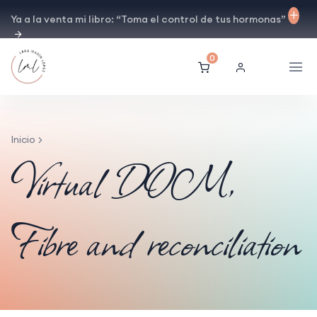
Ya a la venta mi libro: “Toma el control de tus hormonas”
0
Inicio
Virtual DOM,
Fibre and reconciliation