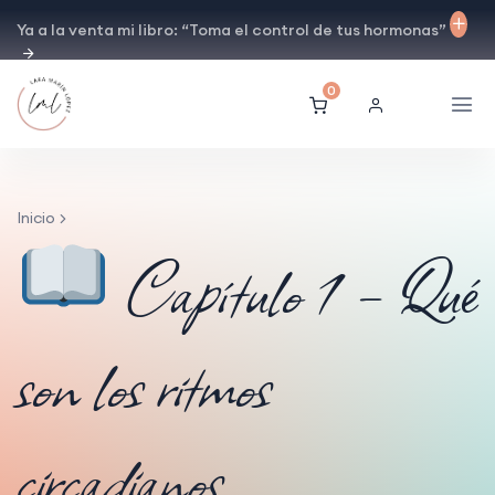
Ya a la venta mi libro: “Toma el control de tus hormonas”
0
Inicio
Capítulo 1 – Qué
son los ritmos
circadianos