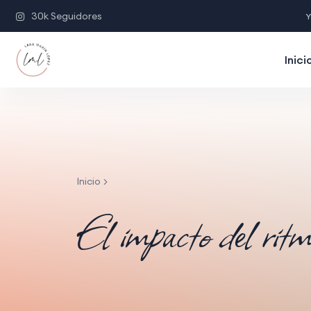
30k Seguidores
Y
Inici
Inicio
El impacto del rit