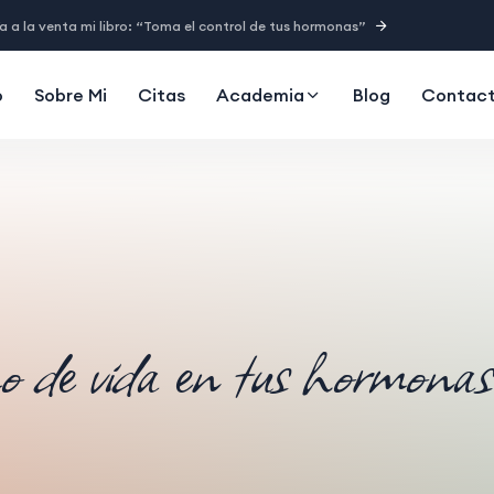
a a la venta mi libro: “Toma el control de tus hormonas”
o
Sobre Mi
Citas
Academia
Blog
Contac
mo de vida en tus hormonas