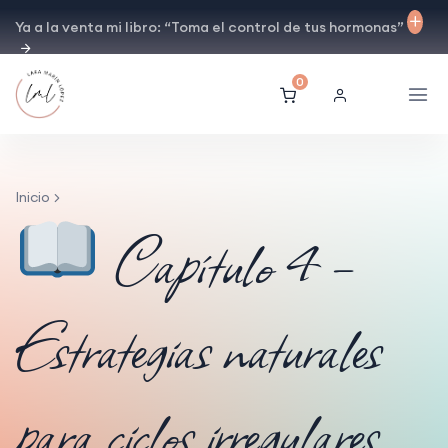
Ya a la venta mi libro: “Toma el control de tus hormonas”
0
Inicio
Capítulo 4 –
Estrategias naturales
para ciclos irregulares