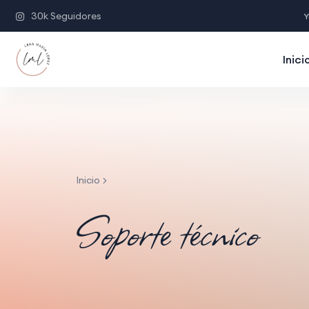
30k Seguidores
Y
Inici
Inicio
Soporte técnico