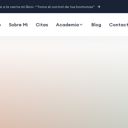
a a la venta mi libro: “Toma el control de tus hormonas”
o
Sobre Mi
Citas
Academia
Blog
Contac