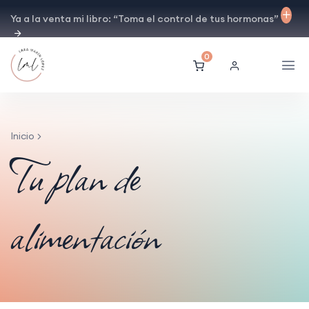
Ya a la venta mi libro: “Toma el control de tus hormonas”
0
Inicio
Tu plan de
alimentación