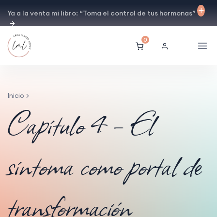
Ya a la venta mi libro: “Toma el control de tus hormonas”
0
Inicio
Capítulo 4 – El
síntoma como portal de
transformación